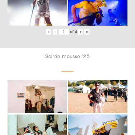
«
‹
of
4
›
»
Soirée mousse ’25