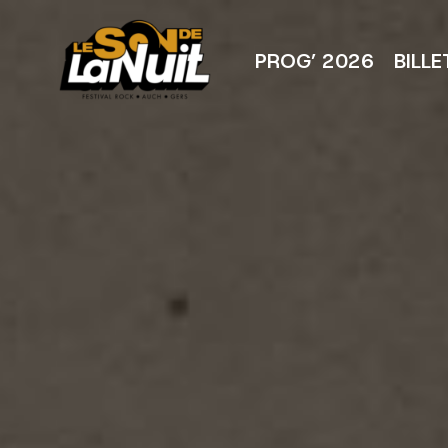
Aller
au
contenu
PROG’ 2026
BILLE