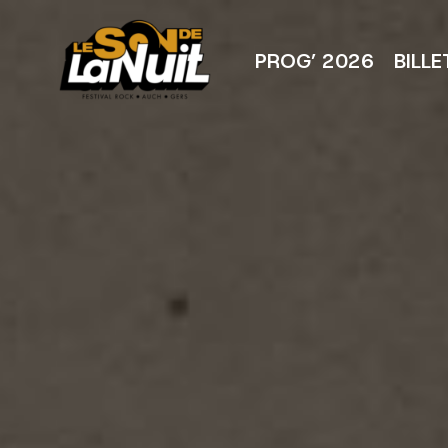
Aller
au
contenu
PROG’ 2026
BILLE