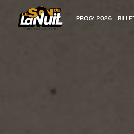
Aller
au
contenu
PROG’ 2026
BILLE