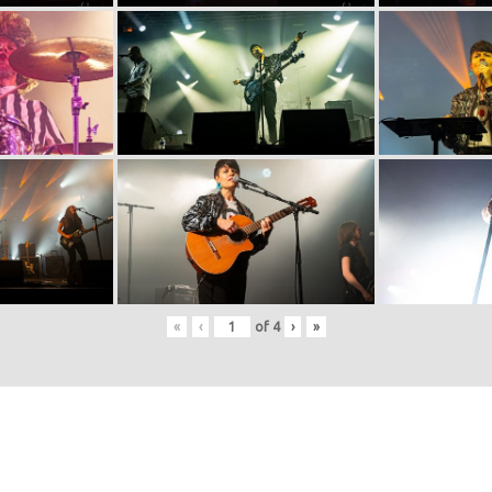
«
‹
of
4
›
»