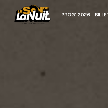
Aller
au
contenu
PROG’ 2026
BILLE