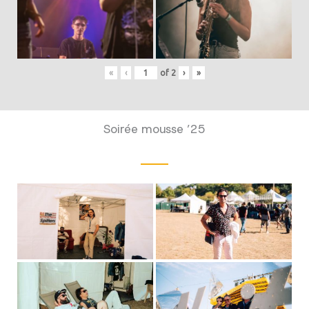
«
‹
of
2
›
»
Soirée mousse ’25