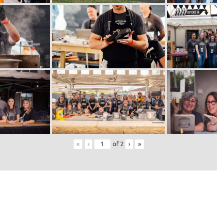
«
‹
of
2
›
»