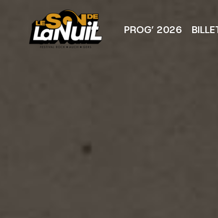
Aller
au
contenu
PROG’ 2026
BILLE