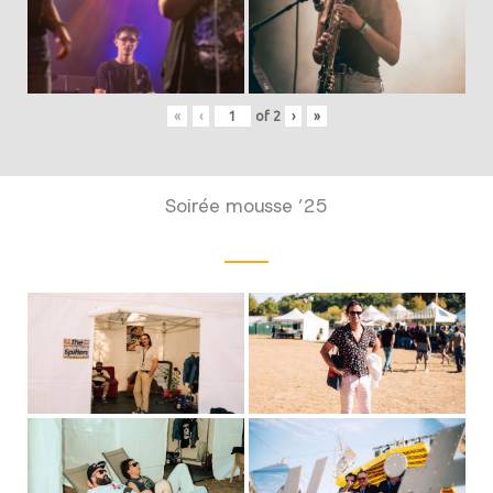
«
‹
of
2
›
»
Soirée mousse ’25