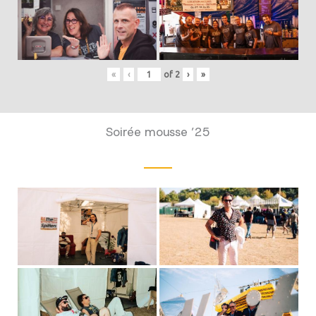
«
‹
of
2
›
»
Soirée mousse ’25