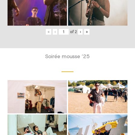
«
‹
of
2
›
»
Soirée mousse ’25