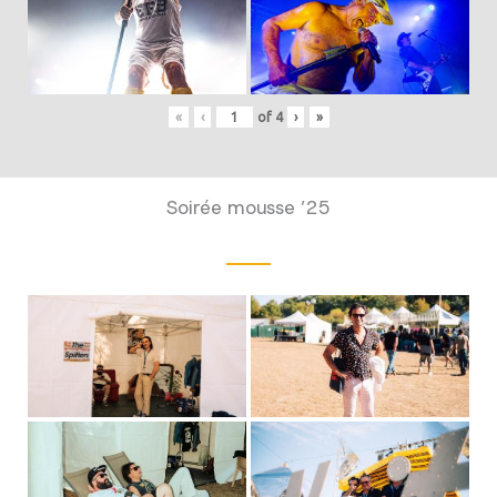
«
‹
of
4
›
»
Soirée mousse ’25