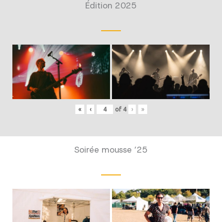
Édition 2025
«
‹
of
4
›
»
Soirée mousse ’25