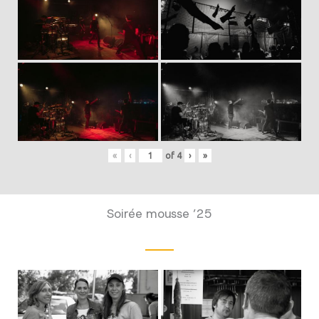
«
‹
of
4
›
»
Soirée mousse ’25