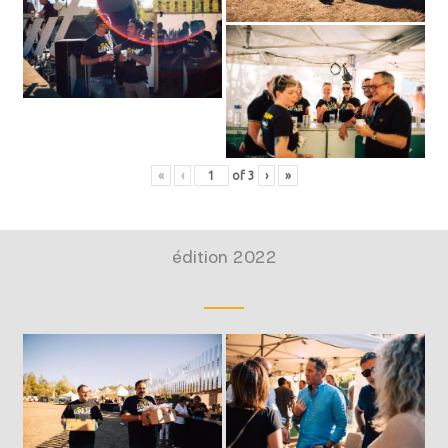
«
‹
of
3
›
»
édition 2022