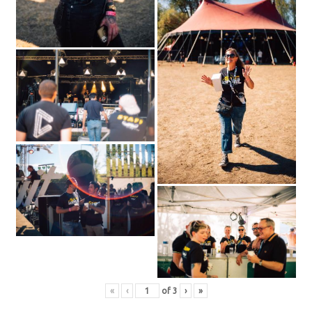
«
‹
of
3
›
»