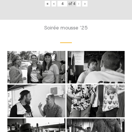
«
‹
of
4
›
»
Soirée mousse ’25