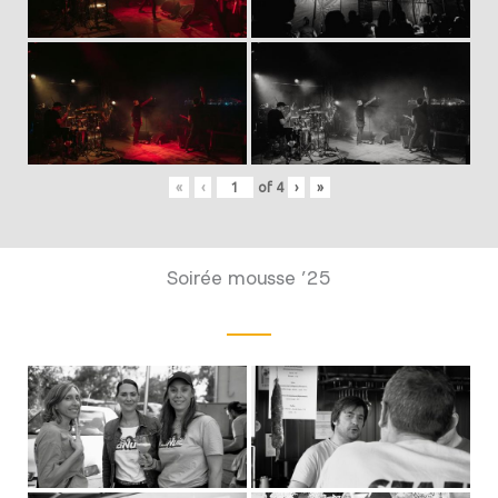
«
‹
of
4
›
»
Soirée mousse ’25