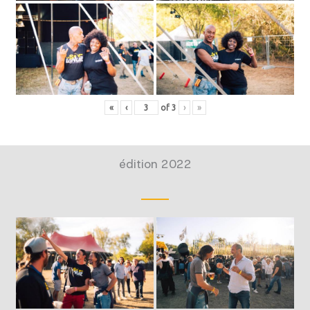
«
‹
of
3
›
»
édition 2022