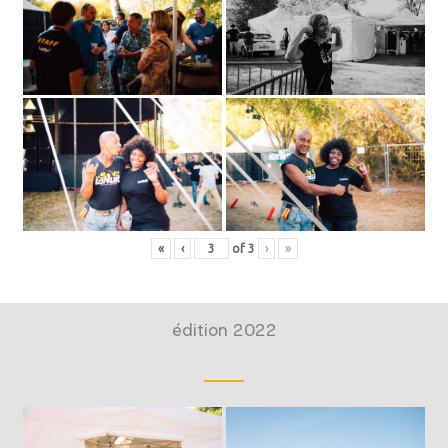
«
‹
of
3
›
»
édition 2022