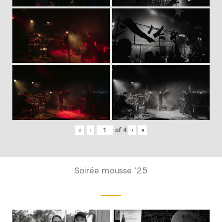
«
‹
of
4
›
»
Soirée mousse ’25