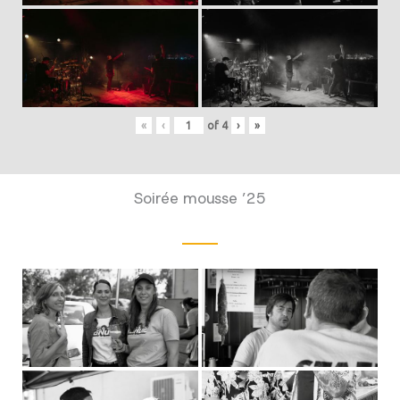
«
‹
of
4
›
»
Soirée mousse ’25