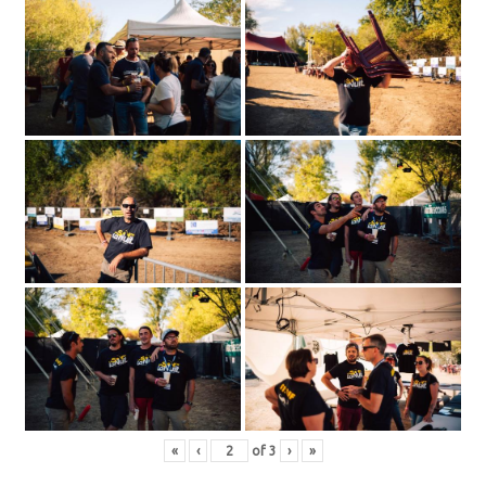
«
‹
of
3
›
»