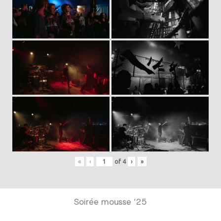
«
‹
of
4
›
»
Soirée mousse ’25