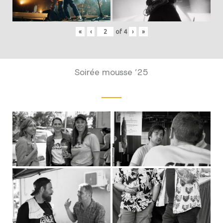
«
‹
of
4
›
»
Soirée mousse ’25