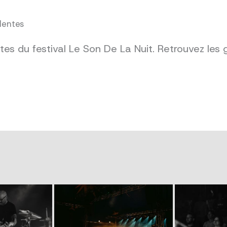
dentes
es du festival Le Son De La Nuit. Retrouvez les 