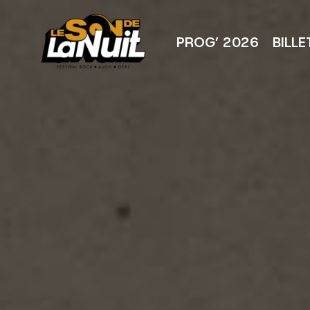
Aller
au
contenu
PROG’ 2026
BILLE