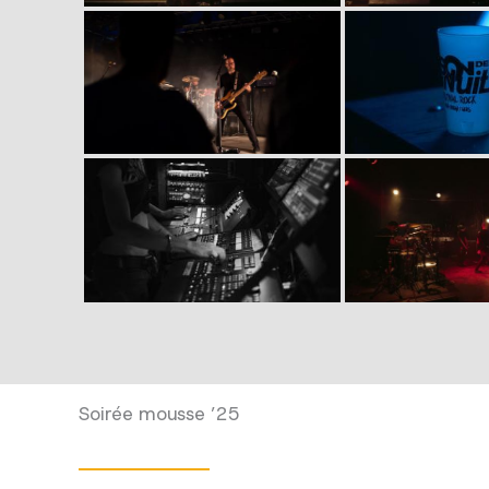
Soirée mousse ’25