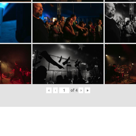
«
‹
of
4
›
»