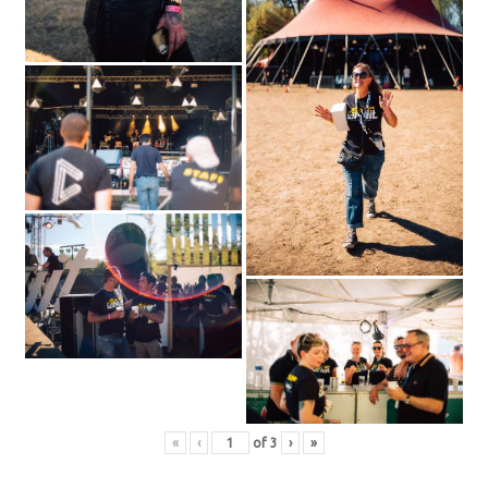
«
‹
of
3
›
»