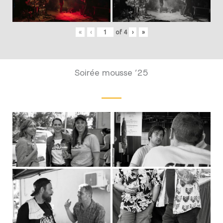
«
‹
of
4
›
»
Soirée mousse ’25