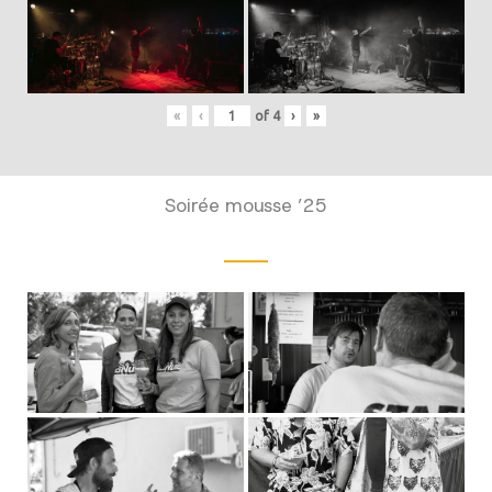
«
‹
of
4
›
»
Soirée mousse ’25