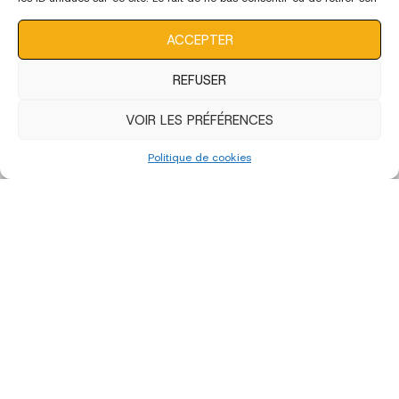
consentement peut avoir un effet négatif sur certaines
caractéristiques et fonctions.
ACCEPTER
REFUSER
VOIR LES PRÉFÉRENCES
Politique de cookies
édition 2023