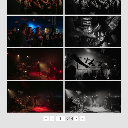
«
‹
of
4
›
»