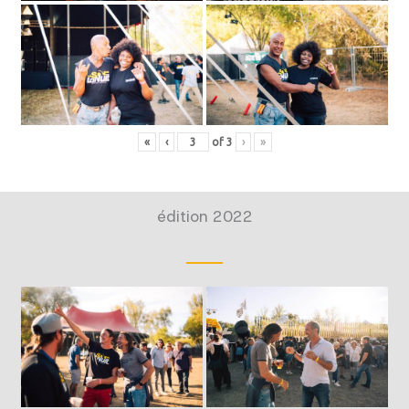
«
‹
of
3
›
»
édition 2022