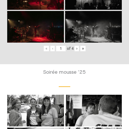
«
‹
of
4
›
»
Soirée mousse ’25