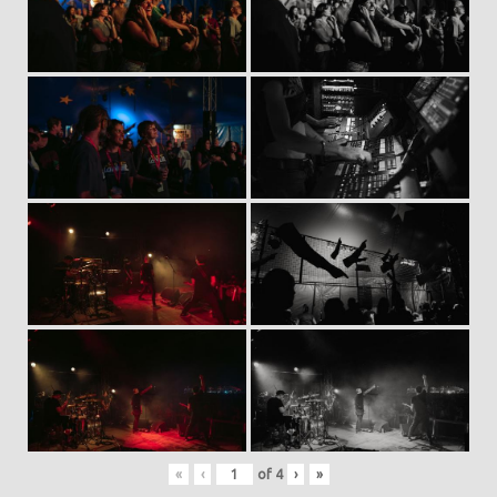
«
‹
of
4
›
»