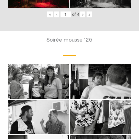
«
‹
of
4
›
»
Soirée mousse ’25