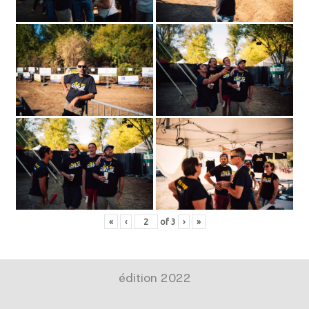
«
‹
of
3
›
»
édition 2022