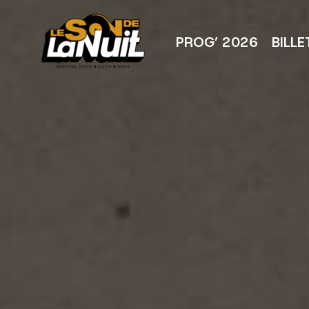
Aller
au
contenu
PROG’ 2026
BILLE