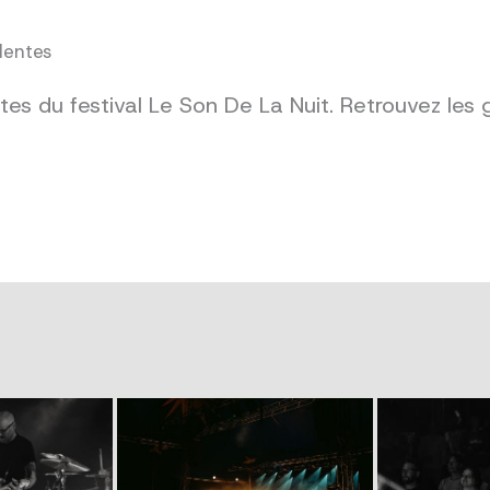
dentes
es du festival Le Son De La Nuit. Retrouvez les 