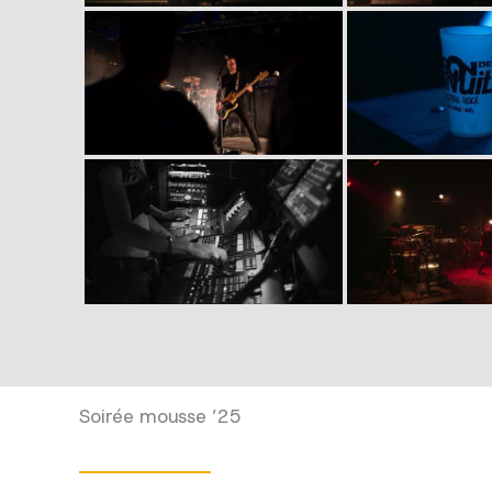
Soirée mousse ’25