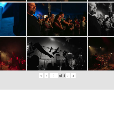
«
‹
of
4
›
»