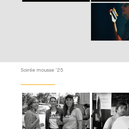
Soirée mousse ’25