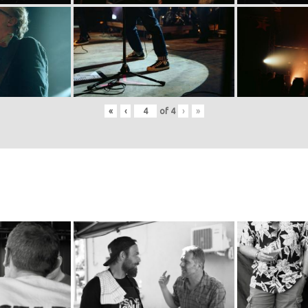
«
‹
of
4
›
»