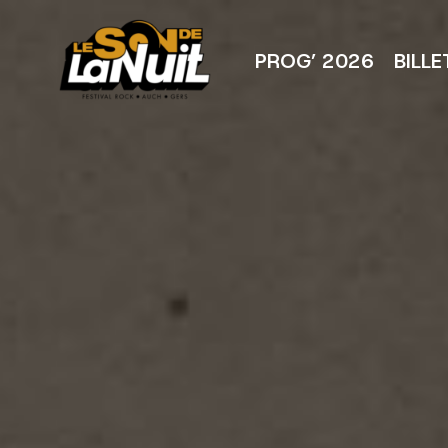
Aller
au
contenu
PROG’ 2026
BILLE