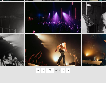
«
‹
of
4
›
»