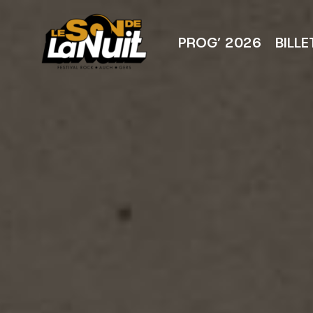
Aller
au
contenu
PROG’ 2026
BILLE