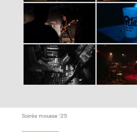
Soirée mousse ’25