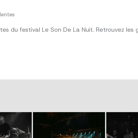
dentes
es du festival Le Son De La Nuit. Retrouvez les 