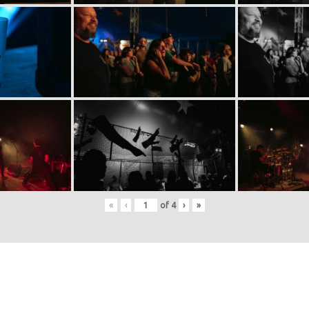
«
‹
of
4
›
»