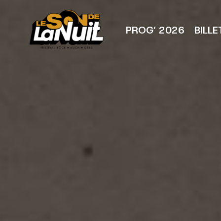
Aller
au
contenu
PROG’ 2026
BILLE