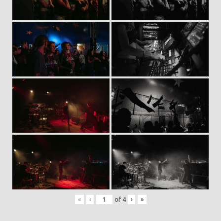
«
‹
of
4
›
»