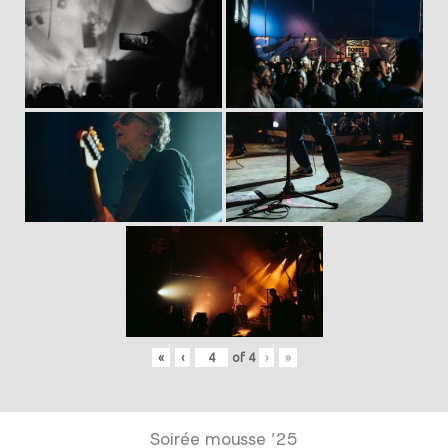
«
‹
of
4
›
»
Soirée mousse ’25