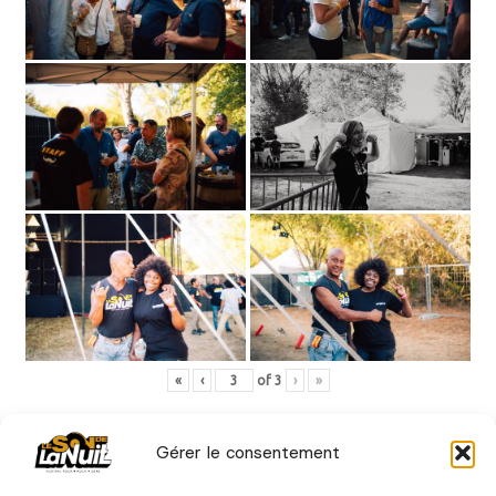
«
‹
of
3
›
»
Gérer le consentement
édition 2022