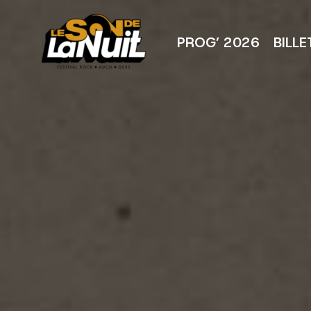
Aller
au
contenu
PROG’ 2026
BILLE