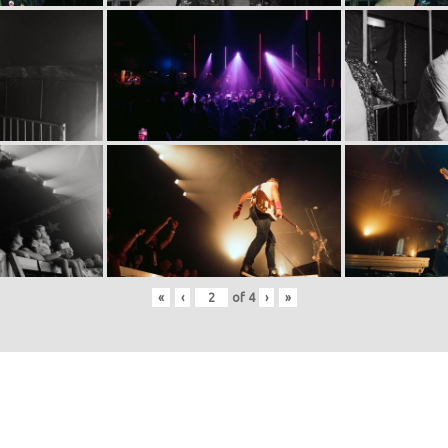
«
‹
of
4
›
»