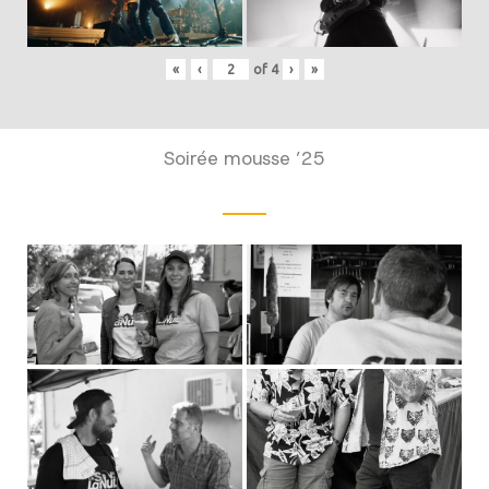
«
‹
of
4
›
»
Soirée mousse ’25