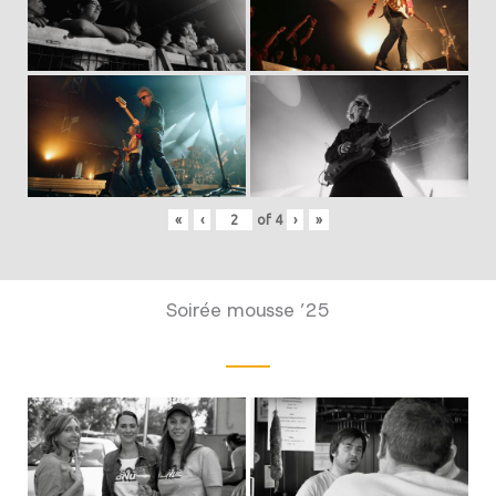
«
‹
of
4
›
»
Soirée mousse ’25