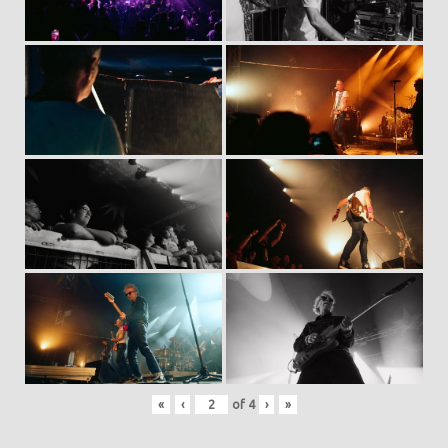
«
‹
of
4
›
»