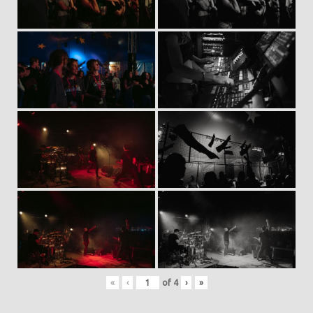
«
‹
of
4
›
»