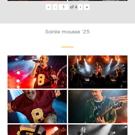
«
‹
of
4
›
»
Soirée mousse ’25