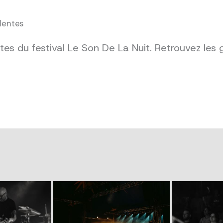
dentes
es du festival Le Son De La Nuit. Retrouvez les 