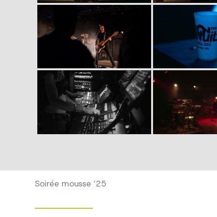
Soirée mousse ’25