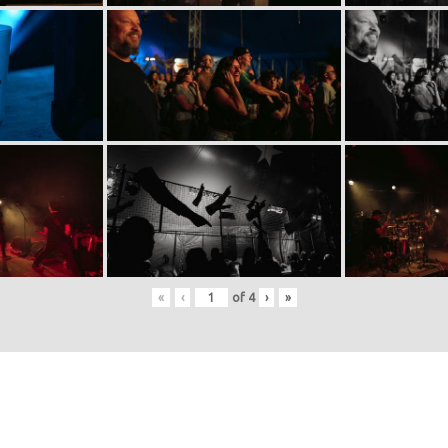
«
‹
of
4
›
»