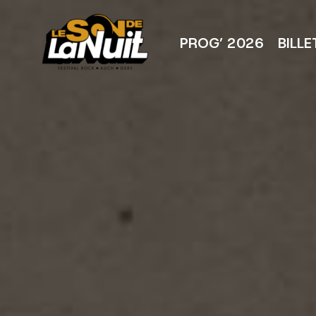
Aller
au
contenu
PROG’ 2026
BILLE