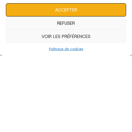
consentement peut avoir un effet négatif sur certaines
caractéristiques et fonctions.
ACCEPTER
REFUSER
VOIR LES PRÉFÉRENCES
Edition 2023 - Artistes
Politique de cookies
Edition 2023 - Bénévoles et Déco