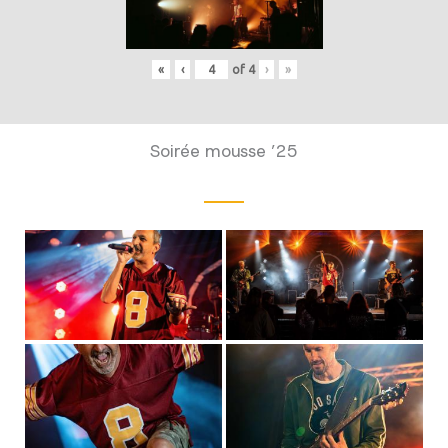
«
‹
of
4
›
»
Soirée mousse ’25