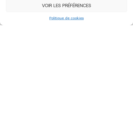
VOIR LES PRÉFÉRENCES
Politique de cookies
Edition 2023 - Artistes
Edition 2023 - Bénévoles et Déco