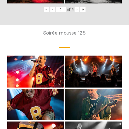
«
‹
of
4
›
»
Soirée mousse ’25