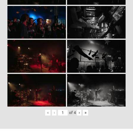
«
‹
of
4
›
»