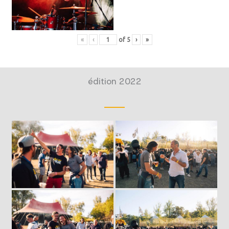
«
‹
of
5
›
»
édition 2022