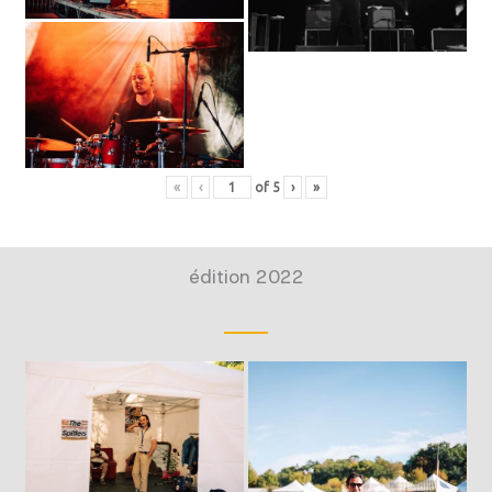
«
‹
of
5
›
»
édition 2022