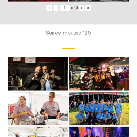
«
‹
of
4
›
»
Soirée mousse ’25