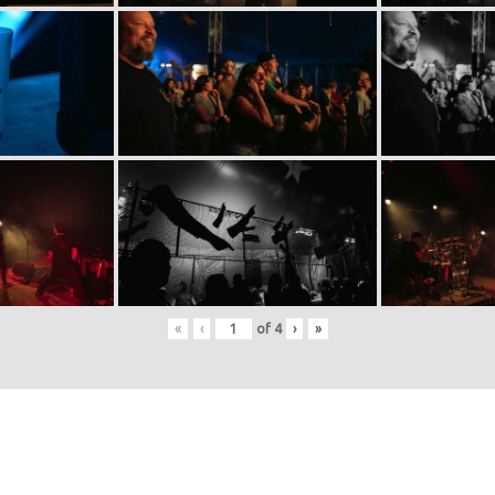
«
‹
of
4
›
»