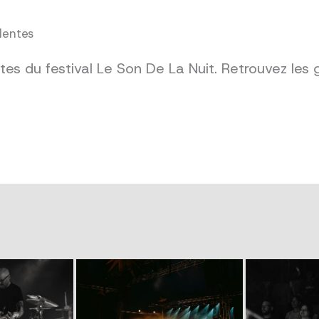
dentes
es du festival Le Son De La Nuit. Retrouvez les 