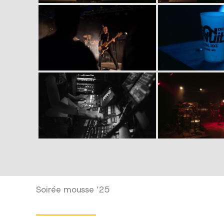
Soirée mousse ’25