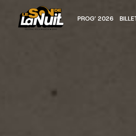
Aller
au
contenu
PROG’ 2026
BILLE