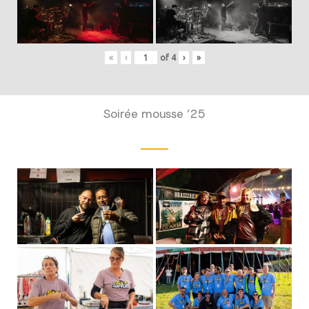
«
‹
of
4
›
»
Soirée mousse ’25