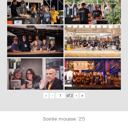
«
‹
of
2
›
»
Soirée mousse ’25