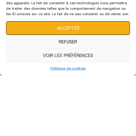
des appareils. Le fait de consentir à ces technologies nous permettra
édition 2022
de traiter des données telles que le comportement de navigation ou
les ID uniques sur ce site. Le fait de ne pas consentir ou de retirer son
consentement peut avoir un effet négatif sur certaines
caractéristiques et fonctions.
ACCEPTER
REFUSER
VOIR LES PRÉFÉRENCES
Politique de cookies
Edition 2022 - Artistes