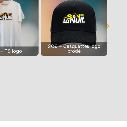
squettes logo
brodé
2€-Badges
35€