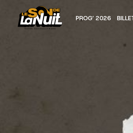
Aller
au
contenu
PROG’ 2026
BILLE