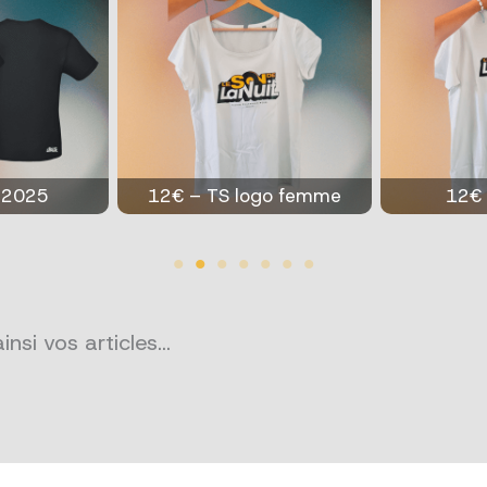
20€ – Ca
go femme
12€ – TS logo
insi vos articles…