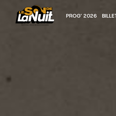
Aller
au
contenu
PROG’ 2026
BILLE